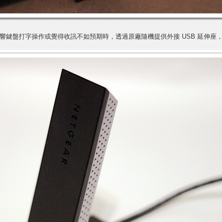
鍵盤打字操作或覺得收訊不如預期時，透過原廠隨機提供外接 USB 延伸座，您可將