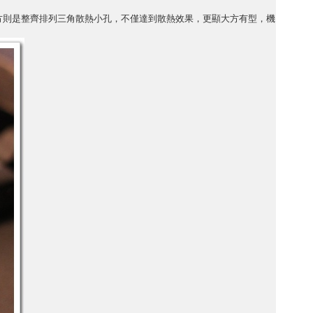
方及後方則是整齊排列三角散熱小孔，不僅達到散熱效果，更顯大方有型，機