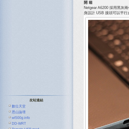
開 箱
Netgear A6200
身設計 USB 接頭可以平行
友站連結
數位天堂
恩山論壇
wl500g.info
DD-WRT