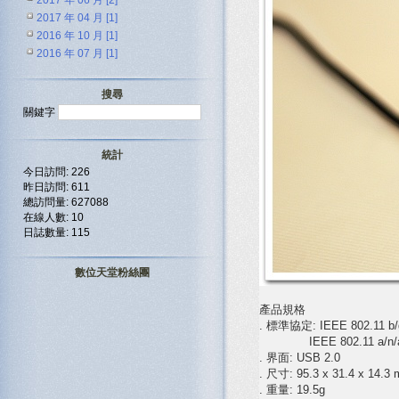
2017 年 06 月 [2]
2017 年 04 月 [1]
2016 年 10 月 [1]
2016 年 07 月 [1]
搜尋
關鍵字
統計
今日訪問: 226
昨日訪問: 611
總訪問量: 627088
在線人數: 10
日誌數量: 115
數位天堂粉絲團
產品規格
. 標準協定: IEEE 802.11 b/
IEEE 802.11 a/n/ac
. 界面: USB 2.0
. 尺寸: 95.3 x 31.4 x 14.3
. 重量: 19.5g