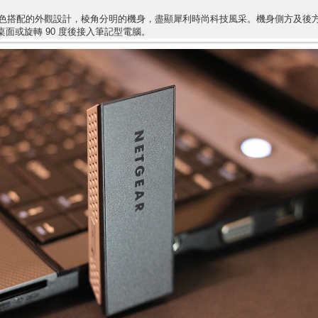
 採用黑灰兩色搭配的外觀設計，棱角分明的機身，盡顯犀利時尚科技風采。機身側
桌面或旋轉 90 度後接入筆記型電腦。