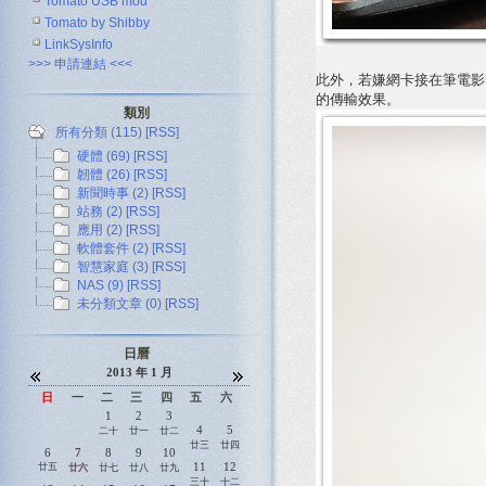
Tomato USB mod
Tomato by Shibby
LinkSysInfo
>>> 申請連結 <<<
此外，若嫌網卡接在筆電影響
的傳輸效果。
類別
所有分類 (115)
[RSS]
硬體 (69)
[RSS]
韌體 (26)
[RSS]
新聞時事 (2)
[RSS]
站務 (2)
[RSS]
應用 (2)
[RSS]
軟體套件 (2)
[RSS]
智慧家庭 (3)
[RSS]
NAS (9)
[RSS]
未分類文章 (0)
[RSS]
日曆
2013 年 1 月
日
一
二
三
四
五
六
1
2
3
4
5
二十
廿一
廿二
廿三
廿四
6
7
8
9
10
11
12
廿五
廿六
廿七
廿八
廿九
三十
十二