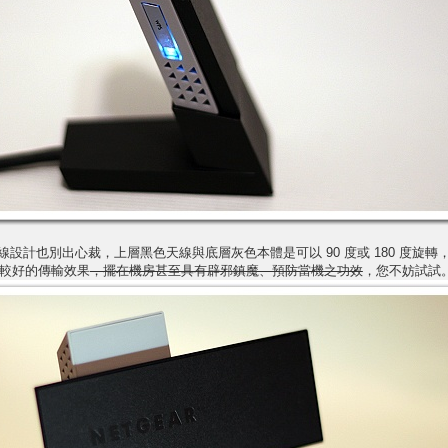
00 的天線設計也別出心裁，上層黑色天線與底層灰色本體是可以 90 度或 180 
較好的傳輸效果
，擺在機房甚至具有辟邪鎮魔、預防當機之功效
，您不妨試試