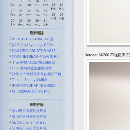
13
14
15
16
17
18
19
初二
初三
初四
初五
初六
初七
初八
20
21
22
23
24
25
26
初九
初十
十一
十二
十三
十四
十五
27
28
29
30
31
十六
十七
十八
十九
二十
最新網誌
ASUSTOR AS3204T v2 開
[試用心得] Synology RT26
[開箱] 華芸 ASUSTOR AS63
Netgear A6200 不
[開箱] NETGEAR 全新夜鷹 R9
千元有找的AC級無線路由器
[DIY] 智慧家庭氣象觀測站
ASUS R
打造 x86 軟體路由最佳測試平台
Tomato Shibby MultiW
[輕薄開箱] QNAP TBS-453A
MT7620A/N Tomato Pho
最新評論
該內容只有管理員可見
該內容只有管理員可見
SBCGlobal email issu
該內容只有管理員可見