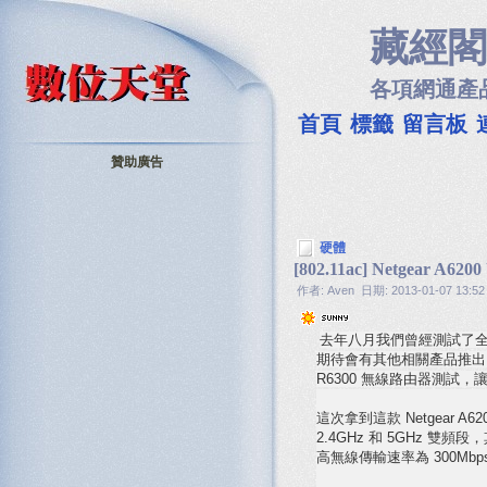
藏經閣
各項網通產
首頁
標籤
留言板
贊助廣告
硬體
[802.11ac] Netgear 
作者: Aven 日期: 2013-01-07 13:52
去年八月我們曾經測試了全球第一款
期待會有其他相關產品推出，無奈
R6300 無線路由器測試，
這次拿到這款 Netgear A
2.4GHz 和 5GHz 雙頻段
高無線傳輸速率為 300Mbp