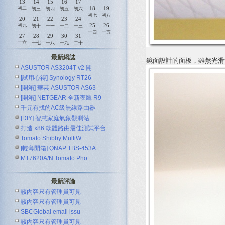
13
14
15
16
17
18
19
初二
初三
初四
初五
初六
初七
初八
20
21
22
23
24
25
26
初九
初十
十一
十二
十三
十四
十五
27
28
29
30
31
十六
十七
十八
十九
二十
最新網誌
鏡面設計的面板，雖然光滑
ASUSTOR AS3204T v2 開
[試用心得] Synology RT26
[開箱] 華芸 ASUSTOR AS63
[開箱] NETGEAR 全新夜鷹 R9
千元有找的AC級無線路由器
[DIY] 智慧家庭氣象觀測站
ASUS R
打造 x86 軟體路由最佳測試平台
Tomato Shibby MultiW
[輕薄開箱] QNAP TBS-453A
MT7620A/N Tomato Pho
最新評論
該內容只有管理員可見
該內容只有管理員可見
SBCGlobal email issu
該內容只有管理員可見