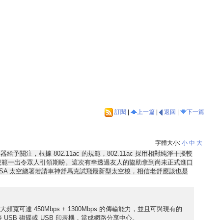
訂閱
|
上一篇
|
返回
|
下一篇
字體大小:
小
中
大
無線路由器給予關注，根據 802.11ac 的規範，802.11ac 採用相對純淨干擾較
規格，此規範一出令眾人引領期盼。這次有幸透過友人的協助拿到尚未正式進口
美國 NASA 太空總署若請車神舒馬克試飛最新型太空梭，相信老舒應該也是
併最大頻寬可達 450Mbps + 1300Mbps 的傳輸能力，並且可與現有的
，可外接 USB 磁碟或 USB 印表機，當成網路分享中心。