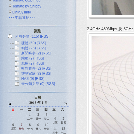
Tomato USB mod
Tomato by Shibby
LinkSysInfo
>>> 申請連結 <<<
2.4GHz 450Mbps 及 5G
類別
所有分類 (115)
[RSS]
硬體 (69)
[RSS]
韌體 (26)
[RSS]
新聞時事 (2)
[RSS]
站務 (2)
[RSS]
應用 (2)
[RSS]
軟體套件 (2)
[RSS]
智慧家庭 (3)
[RSS]
NAS (9)
[RSS]
未分類文章 (0)
[RSS]
日曆
2013 年 1 月
日
一
二
三
四
五
六
1
2
3
4
5
二十
廿一
廿二
廿三
廿四
6
7
8
9
10
11
12
廿五
廿六
廿七
廿八
廿九
三十
十二