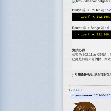
Bridge 端 -> Router 端：
52
> iperf -c 192.168.
Router 端 -> Bridge 端：
61
> iperf -c 192.168.
測試心得
短暫的 802.11ac 初體
已經是前所未見的快，大致上已俱
引用通告地址:
點擊獲取引
1
2
3
4
>
>|
yanmaneee
[ 2022-05-14 0