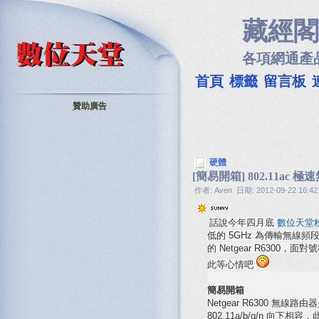
藏經閣
各項網通產
首頁
標籤
留言板
贊助廣告
硬體
[簡易開箱] 802.11ac 極速
作者: Aven 日期: 2012-09-22 16:42
話說今年四月底
數位天堂
低的 5GHz 為傳輸無線
的 Netgear R630
此等心情吧
簡易開箱
Netgear R6300 無線
802.11a/b/g/n 向下