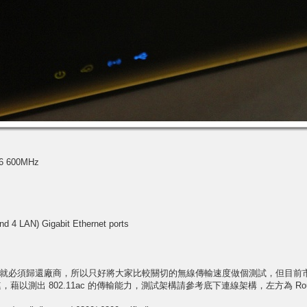
6 600MHz
nd 4 LAN) Gigabit Ethernet ports
必須歸還廠商，所以只好將大家比較關切的無線傳輸速度做個測試，但目前市場上還買不
，藉以測出 802.11ac 的傳輸能力，測試架構請參考底下連線架構，左方為 Router