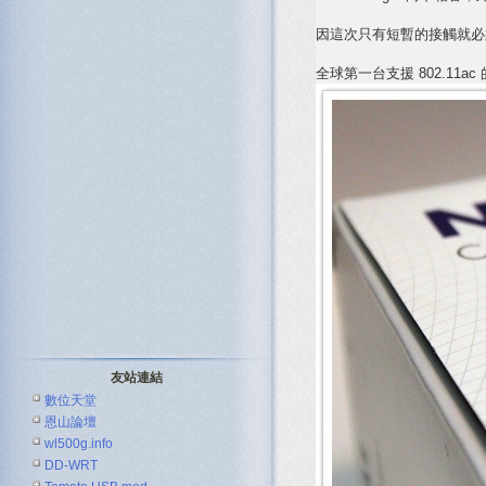
因這次只有短暫的接觸就必
全球第一台支援 802.11a
友站連結
數位天堂
恩山論壇
wl500g.info
DD-WRT