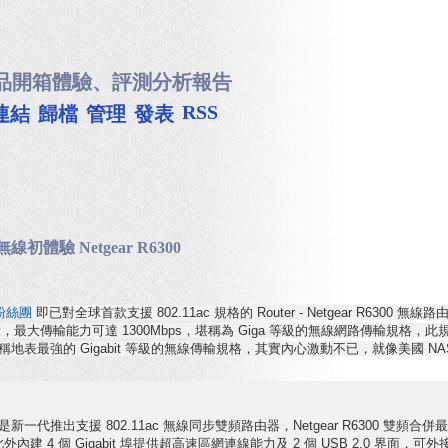
品開箱體驗、評測分析報告
RSS
連結
歸檔
管理
發表
無線初體驗 Netgear R6300
粉絲團
即已對全球首款支援 802.11ac 規格的 Router - Netgear R6300 
頻段，最大傳輸能力可達 1300Mbps，堪稱為 Giga 等級的無線網路傳輸
0，面對號稱地表最強的 Gigabit 等級的無線傳輸規格，其實內心激動不已，就像
路由器是新一代推出支援 802.11ac 無線同步雙頻路由器，Netgear R6300 雙頻合
相容，此外內建 4 個 Gigabit 埠提供超高速區網連線能力及 2 個 USB 2.0 界面