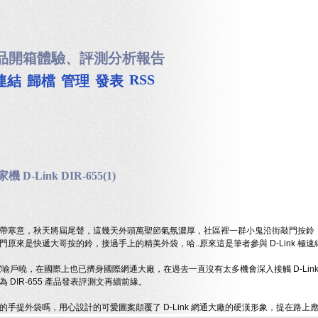
品開箱體驗、評測分析報告
RSS
連結
歸檔
管理
發表
-Link DIR-655(1)
帶寒意，秋天將屆尾聲，這幾天外頭萬聖節氣氛濃厚，社區裡一群小鬼沿街敲門按鈴：
來是快遞大哥按的鈴，接過手上的精美外袋，哈..原來這是筆者參與 D-Link 極速網路評
市場家喻戶曉，在國際上也已擠身國際網通大廠，在過去一直沒有太多機會深入接觸 D-Lin
DIR-655 產品發表評測文再續前緣。
iKi 的手提外袋嗎，用心設計的可愛圖案顛覆了 D-Link 網通大廠的硬漢形象，提在路