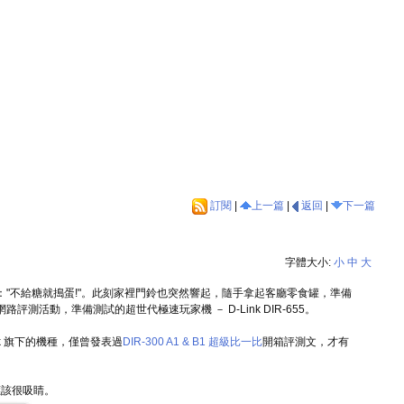
訂閱
|
上一篇
|
返回
|
下一篇
字體大小:
小
中
大
"不給糖就搗蛋!"。此刻家裡門鈴也突然響起，隨手拿起客廳零食罐，準備
測活動，準備測試的超世代極速玩家機 － D-Link DIR-655。
k 旗下的機種，僅曾發表過
DIR-300 A1 & B1 超級比一比
開箱評測文，才有
上應該很吸睛。