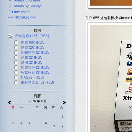
Tomato USB mod
Tomato by Shibby
LinkSysInfo
>>> 申請連結 <<<
DIR-655 外包裝標榜 Xtrem
類別
所有分類 (115)
[RSS]
硬體 (69)
[RSS]
韌體 (26)
[RSS]
新聞時事 (2)
[RSS]
站務 (2)
[RSS]
應用 (2)
[RSS]
軟體套件 (2)
[RSS]
智慧家庭 (3)
[RSS]
NAS (9)
[RSS]
未分類文章 (0)
[RSS]
日曆
2026 年 8 月
日
一
二
三
四
五
六
1
2
3
4
5
6
7
8