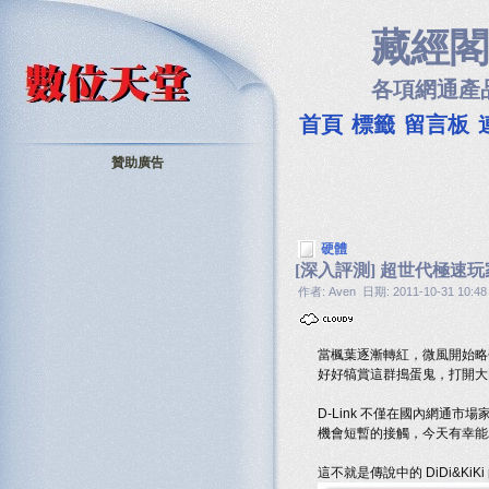
藏經閣
各項網通產
首頁
標籤
留言板
贊助廣告
硬體
[深入評測] 超世代極速玩家機 D
作者: Aven 日期: 2011-10-31 10:48
當楓葉逐漸轉紅，微風開始略
好好犒賞這群搗蛋鬼，打開大門原
D-Link 不僅在國內網通
機會短暫的接觸，今天有幸能為 
這不就是傳說中的 DiDi&K