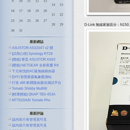
9
10
11
12
13
14
15
16
17
18
19
20
21
22
23
24
25
26
27
28
29
D-Link 無線家族區分：N150、
30
31
最新網誌
ASUSTOR AS3204T v2 開
[試用心得] Synology RT26
[開箱] 華芸 ASUSTOR AS63
[開箱] NETGEAR 全新夜鷹 R9
千元有找的AC級無線路由器
[DIY] 智慧家庭氣象觀測站
ASUS R
打造 x86 軟體路由最佳測試平台
Tomato Shibby MultiW
[輕薄開箱] QNAP TBS-453A
MT7620A/N Tomato Pho
最新評論
該內容只有管理員可見
該內容只有管理員可見