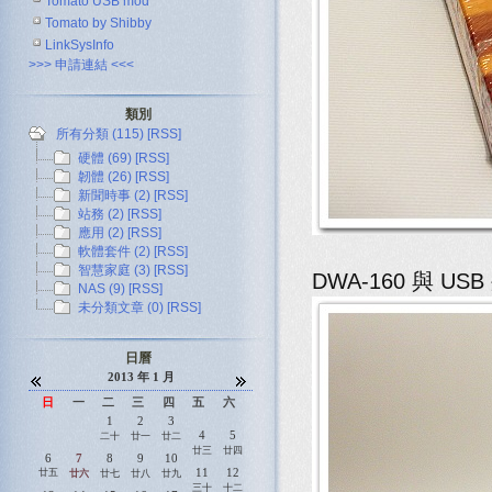
Tomato USB mod
Tomato by Shibby
LinkSysInfo
>>> 申請連結 <<<
類別
所有分類 (115)
[RSS]
硬體 (69)
[RSS]
韌體 (26)
[RSS]
新聞時事 (2)
[RSS]
站務 (2)
[RSS]
應用 (2)
[RSS]
軟體套件 (2)
[RSS]
智慧家庭 (3)
[RSS]
DWA-160 與 U
NAS (9)
[RSS]
未分類文章 (0)
[RSS]
日曆
2013 年 1 月
日
一
二
三
四
五
六
1
2
3
4
5
二十
廿一
廿二
廿三
廿四
6
7
8
9
10
11
12
廿五
廿六
廿七
廿八
廿九
三十
十二