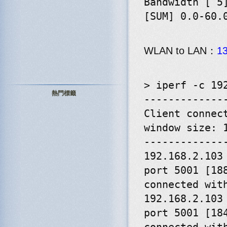
Bandwidth [ 5
[SUM] 0.0-60.
WLAN to LAN：
1
> iperf -c 19
熱門標籤
-------------
Client connec
window size: 
-------------
192.168.2.103
port 5001 [18
connected wit
192.168.2.103
port 5001 [18