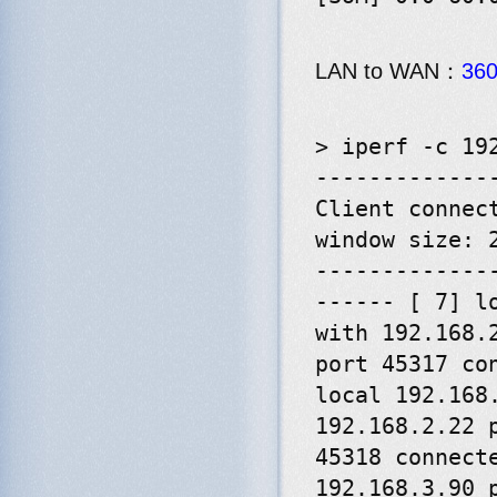
LAN to WAN：
36
> iperf -c 19
-------------
Client connec
window size: 
-------------
------ [ 7] l
with 192.168.
port 45317 co
local 192.168
192.168.2.22 
45318 connect
192.168.3.90 