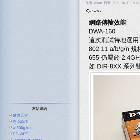
作者: Aven 日期: 2011-10-31 10:44
網路傳輸效能
DWA-160
這次測試特地選用了 D
802.11 a/b/g
655 仍屬於 2
如 DIR-8XX
友站連結
數位天堂
恩山論壇
wl500g.info
DD-WRT