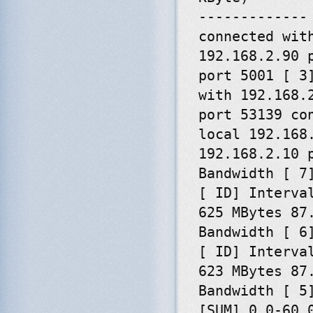
-------------
connected wit
192.168.2.90 
port 5001 [ 3
with 192.168.
port 53139 co
local 192.168
192.168.2.10 
Bandwidth [ 7
[ ID] Interva
625 MBytes 87
Bandwidth [ 6
[ ID] Interva
623 MBytes 87
Bandwidth [ 5
[SUM] 0.0-60.