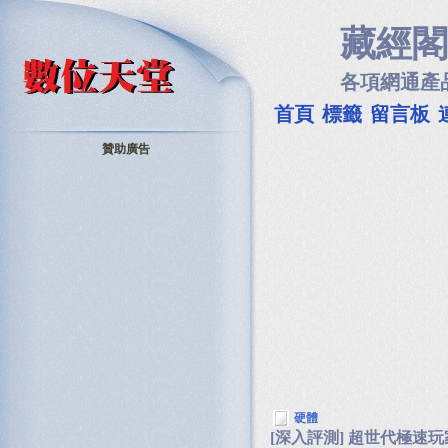
藏經閣
各項網通產
首頁
標籤
留言板
贊助廣告
硬體
[深入評測] 超世代極速玩家機 D