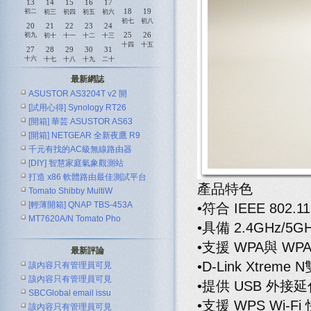
13
14
15
16
17
18
19
初二
初三
初四
初五
初六
初七
初八
20
21
22
23
24
25
26
初九
初十
十一
十二
十三
十四
十五
27
28
29
30
31
十六
十七
十八
十九
二十
最新網誌
ASUSTOR AS3204T v2 開
[試用心得] Synology RT26
[開箱] 華芸 ASUSTOR AS63
[開箱] NETGEAR 全新夜鷹 R9
千元有找的AC級無線路由器
[DIY] 智慧家庭氣象觀測站
ASUS R
打造 x86 軟體路由最佳測試平台
產品特色
Tomato Shibby MultiW
[輕薄開箱] QNAP TBS-453A
•符合 IEEE 802.1
MT7620A/N Tomato Pho
•具備 2.4GHz/
•支援 WPA與 W
最新評論
•D-Link Xt
該內容只有管理員可見
該內容只有管理員可見
•提供 USB 外
SBCGlobal email issu
•支援 WPS Wi-
該內容只有管理員可見