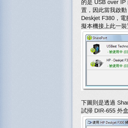
的是 USB over
置，因此當我啟動 Sha
Deskjet F3
擬本機接上此一裝
下圖則是透過 Share
試掃 DIR-655 外