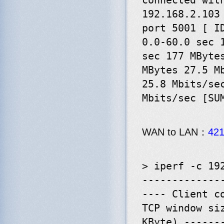
connected wit
192.168.2.103
port 5001 [ I
0.0-60.0 sec 
sec 177 MByte
MBytes 27.5 M
25.8 Mbits/se
Mbits/sec [SU
WAN to LAN：
42
> iperf -c 19
-------------
---- Client c
TCP window si
KByte) ------