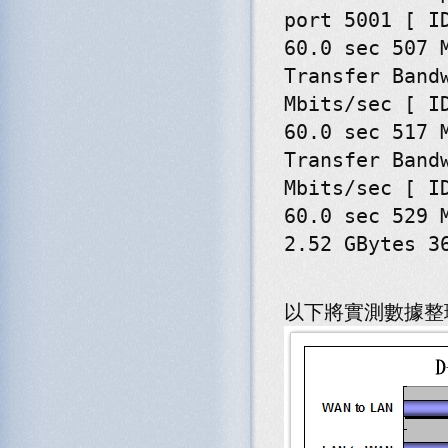
port 5001 [ I
60.0 sec 507 
Transfer Band
Mbits/sec [ I
60.0 sec 517 
Transfer Band
Mbits/sec [ I
60.0 sec 529 
2.52 GBytes 3
以下將實測數據整