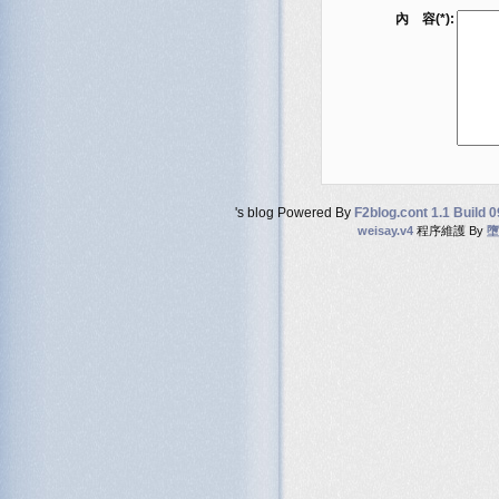
內 容(*):
's blog Powered By
F2blog.cont 1.1 Build 
weisay.v4
程序維護 By
墮