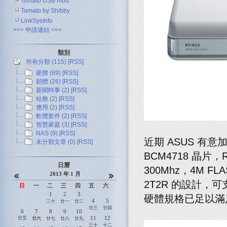
Tomato USB mod
Tomato by Shibby
LinkSysInfo
>>> 申請連結 <<<
類別
所有分類 (115)
[RSS]
硬體 (69)
[RSS]
韌體 (26)
[RSS]
新聞時事 (2)
[RSS]
站務 (2)
[RSS]
應用 (2)
[RSS]
軟體套件 (2)
[RSS]
智慧家庭 (3)
[RSS]
NAS (9)
[RSS]
近期 ASUS 有意
未分類文章 (0)
[RSS]
BCM4718 晶片，
日曆
300Mhz，4M FL
2013 年 1 月
2T2R 的設計，可
日
一
二
三
四
五
六
1
2
3
硬體規格已足以滿
4
5
二十
廿一
廿二
廿三
廿四
6
7
8
9
10
11
12
廿五
廿六
廿七
廿八
廿九
三十
十二