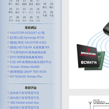
13
14
15
16
17
18
19
初二
初三
初四
初五
初六
初七
初八
20
21
22
23
24
25
26
初九
初十
十一
十二
十三
十四
十五
27
28
29
30
31
十六
十七
十八
十九
二十
最新網誌
ASUSTOR AS3204T v2 開
[試用心得] Synology RT26
[開箱] 華芸 ASUSTOR AS63
[開箱] NETGEAR 全新夜鷹 R9
千元有找的AC級無線路由器
[DIY] 智慧家庭氣象觀測站
ASUS R
打造 x86 軟體路由最佳測試平台
Tomato Shibby MultiW
[輕薄開箱] QNAP TBS-453A
MT7620A/N Tomato Pho
最新評論
該內容只有管理員可見
該內容只有管理員可見
SBCGlobal email issu
該內容只有管理員可見