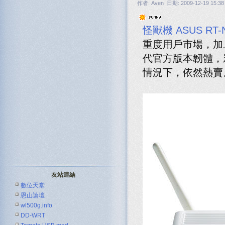
作者: Aven 日期: 2009-12-19 15:38
怪獸機 ASUS RT-
重度用戶市場，加上知
代官方版本韌體，
情況下，依然熱賣
友站連結
數位天堂
恩山論壇
wl500g.info
DD-WRT