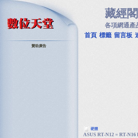
藏經閣
各項網通產
首頁
標籤
留言板
贊助廣告
硬體
ASUS RT-N12 = RT-N16 l