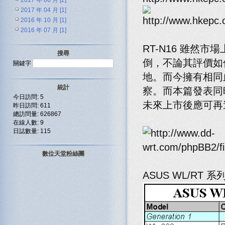
2017 年 06 月 [2]
2017 年 04 月 [1]
2016 年 10 月 [1]
2016 年 07 月 [1]
RT-N16 雖然
搜尋
倒，不論其評價如
關鍵字
地。而今擁有相同血
統計
察。而本篇發表同時
今日訪問: 5
未來上市後應可再
昨日訪問: 611
總訪問量: 626867
在線人數: 9
日誌數量: 115
數位天堂粉絲團
ASUS WL/RT 