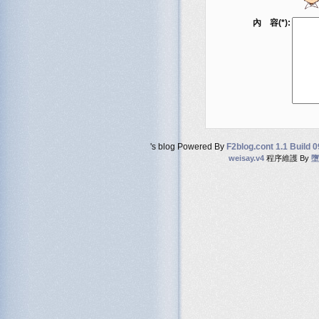
內 容(*):
's blog Powered By
F2blog.cont 1.1 Build 
weisay.v4
程序維護 By
墮