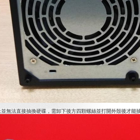
v2 設計上並無法直接抽換硬碟，需卸下後方四顆螺絲並打開外殼後