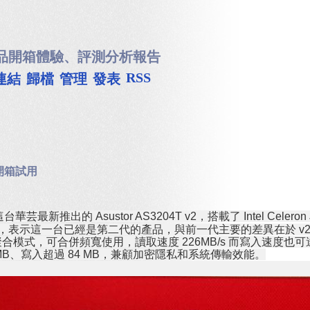
品開箱體驗、評測分析報告
RSS
連結
歸檔
管理
發表
2 開箱試用
最新推出的 Asustor AS3204T v2，搭載了 Intel Cele
標記，表示這一台已經是第二代的產品，與前一代主要的差異在於 v2
式，可合併頻寬使用，讀取速度 226MB/s 而寫入速度也可達 202
 MB、寫入超過 84 MB，兼顧加密隱私和系統傳輸效能。