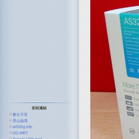
友站連結
數位天堂
恩山論壇
wl500g.info
DD-WRT