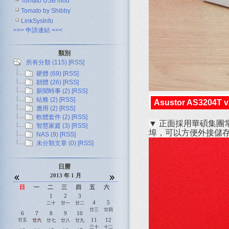
Tomato USB mod
Tomato by Shibby
LinkSysInfo
>>> 申請連結 <<<
類別
所有分類 (115)
[RSS]
硬體 (69)
[RSS]
韌體 (26)
[RSS]
新聞時事 (2)
[RSS]
站務 (2)
[RSS]
Asustor AS3204T 
應用 (2)
[RSS]
軟體套件 (2)
[RSS]
▼ 正面採用華碩集團
智慧家庭 (3)
[RSS]
埠，可以方便外接儲存
NAS (9)
[RSS]
未分類文章 (0)
[RSS]
日曆
2013 年 1 月
日
一
二
三
四
五
六
1
2
3
4
5
二十
廿一
廿二
廿三
廿四
6
7
8
9
10
11
12
廿五
廿六
廿七
廿八
廿九
三十
十二