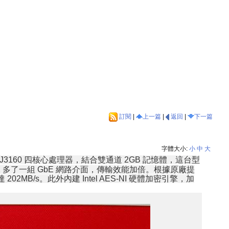
訂閱
|
上一篇
|
返回
|
下一篇
字體大小:
小
中
大
ron J3160 四核心處理器，結合雙通道 2GB 記憶體，這台型
 多了一組 GbE 網路介面，傳輸效能加倍。根據原廠提
MB/s。此外內建 Intel AES-NI 硬體加密引擎，加