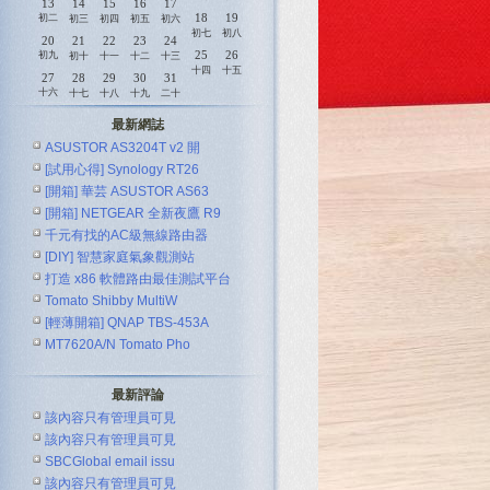
13
14
15
16
17
18
19
初二
初三
初四
初五
初六
初七
初八
20
21
22
23
24
25
26
初九
初十
十一
十二
十三
十四
十五
27
28
29
30
31
十六
十七
十八
十九
二十
最新網誌
ASUSTOR AS3204T v2 開
[試用心得] Synology RT26
[開箱] 華芸 ASUSTOR AS63
[開箱] NETGEAR 全新夜鷹 R9
千元有找的AC級無線路由器
[DIY] 智慧家庭氣象觀測站
ASUS R
打造 x86 軟體路由最佳測試平台
Tomato Shibby MultiW
[輕薄開箱] QNAP TBS-453A
MT7620A/N Tomato Pho
最新評論
該內容只有管理員可見
該內容只有管理員可見
SBCGlobal email issu
該內容只有管理員可見