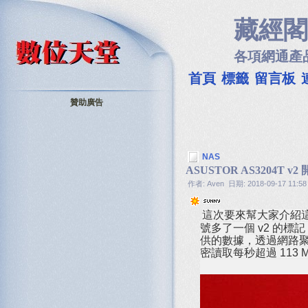
藏經閣
各項網通產
首頁
標籤
留言板
贊助廣告
NAS
ASUSTOR AS3204T v
作者: Aven 日期: 2018-09-17 11:58
這次要來幫大家介紹這台華芸
號多了一個 v2 的
供的數據，透過網路聚合模
密讀取每秒超過 113