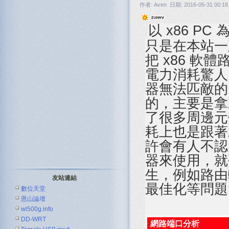
作者: Aven 日期: 2016-05-31 00:18
以 x86 
只是在本站一
把 x86 軟
電力消耗驚人
器無法匹敵的
的，主要是拿
了很多周邊元
耗上也是跟著
許會有人不認
器來使用，就
生，例如路由
友站連結
最佳化等問題
數位天堂
恩山論壇
wl500g.info
DD-WRT
網路端口分析