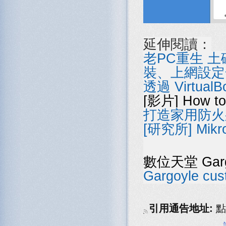
延伸閱讀：
老PC重生 
裝、上網設定
透過 Virtual
[影片] How to 
打造家用防火牆的
[研究所] Mikr
數位天堂 Gargo
Gargoyle cus
引用通告地址:
點