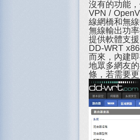
沒有的功能，例如
VPN / Op
線網橋和無線中
無線輸出功率
提供軟體支援
DD-WRT x
而來，內建即
地眾多網友的
條，若需要更