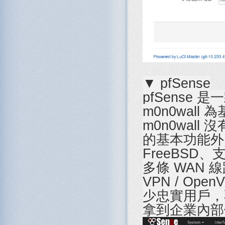
▼ pfSense
pfSense
m0n0wall
m0n0wall
的基本功能外
FreeBSD
多條 WAN 線
VPN / O
少忠實用戶，
拿到企業內部