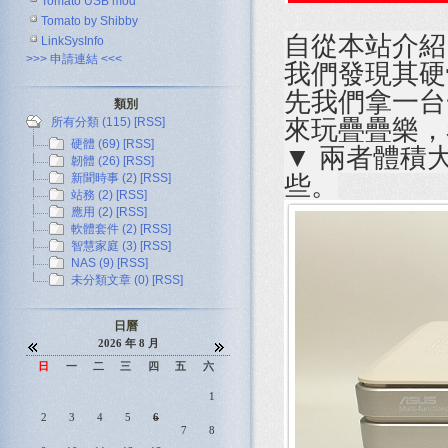
Tomato USB mod
Tomato by Shibby
自從本站介
LinkSysInfo
>>> 申請連結 <<<
我們發現其硬
先我們拿一台一代
類別
所有分類 (115)
[RSS]
來玩疊疊樂，
硬體 (69)
[RSS]
▼ 兩者體積大小
韌體 (26)
[RSS]
新聞時事 (2)
[RSS]
些。
站務 (2)
[RSS]
應用 (2)
[RSS]
軟體套件 (2)
[RSS]
智慧家庭 (3)
[RSS]
NAS (9)
[RSS]
未分類文章 (0)
[RSS]
日曆
2026 年 8 月
日
一
二
三
四
五
六
1
2
3
4
5
6
7
8