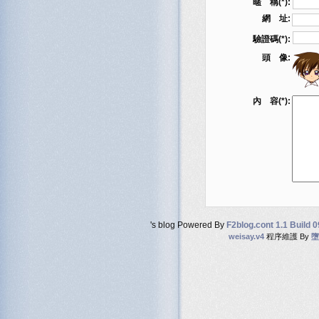
暱 稱(*):
網 址:
驗證碼(*):
頭 像:
內 容(*):
's blog Powered By
F2blog.cont 1.1 Build 
weisay.v4
程序維護 By
墮