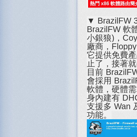
熱門 x86 軟體路由簡
▼ BrazilFW 
BrazilFW 
小銀狼)，Coy
廠商，Flopp
它提供免費產
止了，接著就委
目前 Brazi
會採用 Braz
軟體，硬體需求
身內建有 DHCP
支援多 Wan
功能。