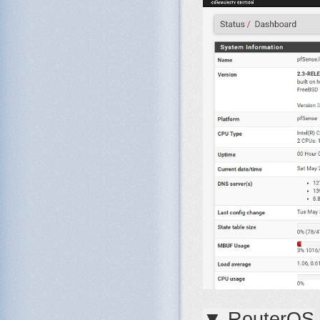
▼ RouterOS