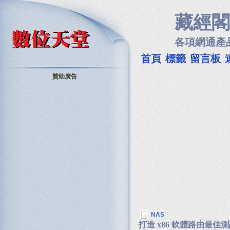
藏經閣
各項網通產
首頁
標籤
留言板
贊助廣告
NAS
打造 x86 軟體路由最佳