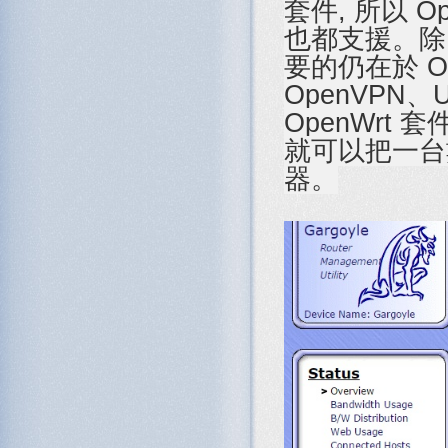
套件, 所以 O
也都支援。除了
要的仍在於 O
OpenVPN
OpenWrt
就可以把一台
器。