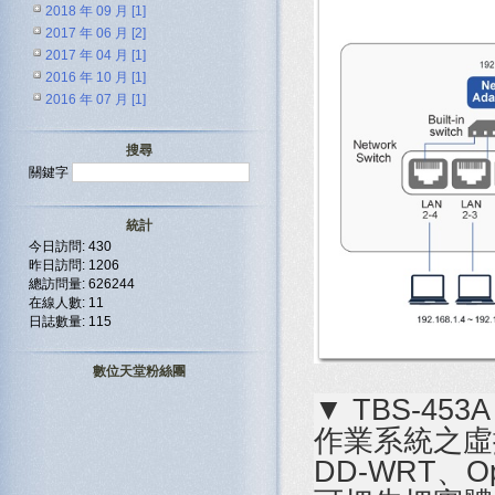
2018 年 09 月 [1]
2017 年 06 月 [2]
2017 年 04 月 [1]
2016 年 10 月 [1]
2016 年 07 月 [1]
搜尋
關鍵字
統計
今日訪問: 430
昨日訪問: 1206
總訪問量: 626244
在線人數: 11
日誌數量: 115
數位天堂粉絲團
▼ TBS-453A
作業系統之虛
DD-WRT、Op