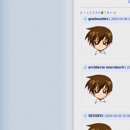
|<
<
1
2
3
4
5
6
7
8
>
>|
goabeauties
[ 2024-03-08 1
architecte marrakech
[ 2
SEOSEO
[ 2024-03-25 22:30