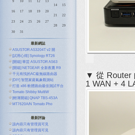
9
10
11
12
13
14
15
16
17
18
19
20
21
22
23
24
25
26
27
28
29
30
31
最新網誌
ASUSTOR AS3204T v2 開
[試用心得] Synology RT26
[開箱] 華芸 ASUSTOR AS63
[開箱] NETGEAR 全新夜鷹 R9
▼ 從 Rou
千元有找的AC級無線路由器
[DIY] 智慧家庭氣象觀測站
ASUS R
1 WAN + 4
打造 x86 軟體路由最佳測試平台
Tomato Shibby MultiW
[輕薄開箱] QNAP TBS-453A
MT7620A/N Tomato Pho
最新評論
該內容只有管理員可見
該內容只有管理員可見