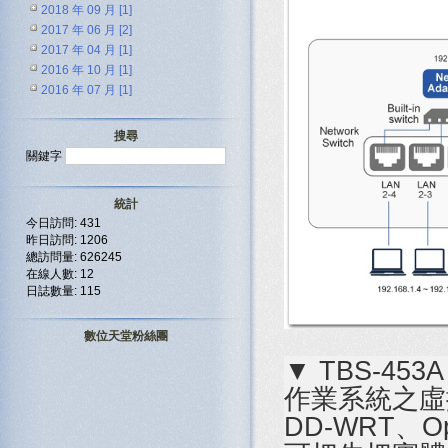
2018 年 09 月 [1]
2017 年 06 月 [2]
2017 年 04 月 [1]
2016 年 10 月 [1]
2016 年 07 月 [1]
搜尋
關鍵字
統計
今日訪問: 431
昨日訪問: 1206
總訪問量: 626245
在線人數: 12
日誌數量: 115
數位天堂粉絲團
▼ TBS-453A
作業系統之虛
DD-WRT、Op