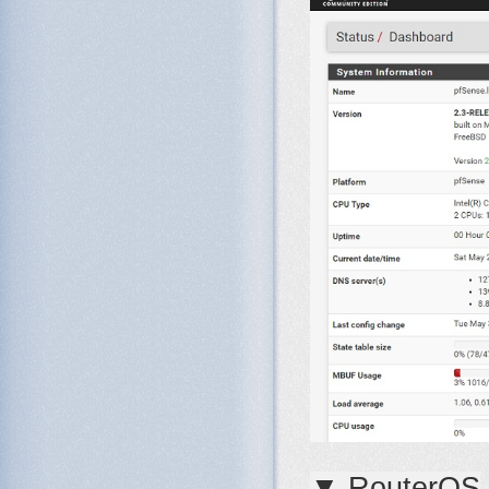
▼ RouterOS