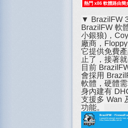
熱門 x86 軟體路由簡
▼ BrazilFW 
BrazilFW 
小銀狼)，Coy
廠商，Flopp
它提供免費產
止了，接著就委
目前 Brazi
會採用 Braz
軟體，硬體需求
身內建有 DHCP
支援多 Wan
功能。