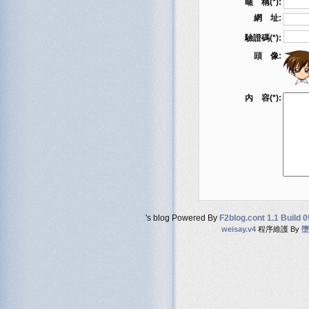
暱 稱(*):
網 址:
驗證碼(*):
頭 像:
內 容(*):
's blog Powered By
F2blog.cont 1.1 Build 
weisay.v4
程序維護 By
墮