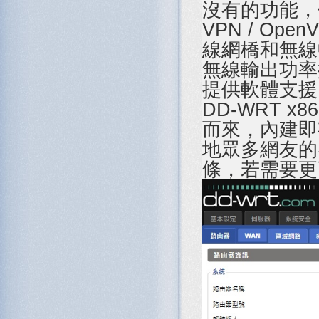
沒有的功能，例如
VPN / Op
線網橋和無線中
無線輸出功率
提供軟體支援
DD-WRT x
而來，內建即
地眾多網友的
條，若需要更