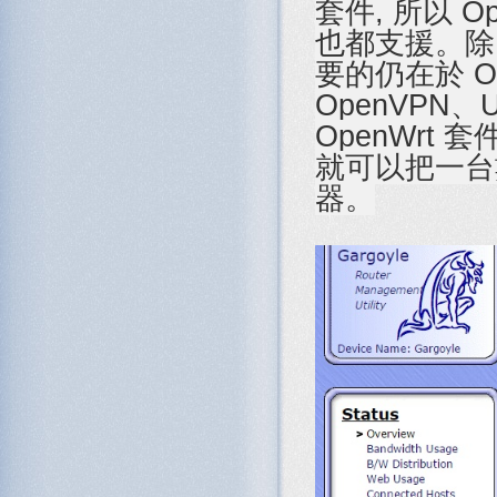
套件, 所以 O
也都支援。除了
要的仍在於 O
OpenVPN
OpenWrt
就可以把一台
器。