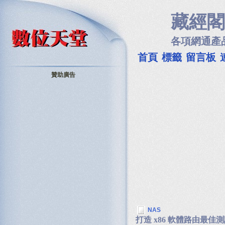
藏經閣
各項網通產
首頁
標籤
留言板
贊助廣告
NAS
打造 x86 軟體路由最佳