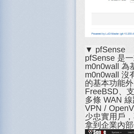
▼ pfSense
pfSense
m0n0wall
m0n0wall
的基本功能外
FreeBSD
多條 WAN 線
VPN / O
少忠實用戶，
拿到企業內部