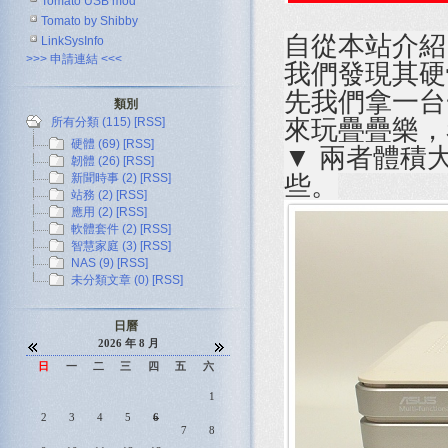
Tomato USB mod
Tomato by Shibby
自從本站介
LinkSysInfo
>>> 申請連結 <<<
我們發現其硬
先我們拿一台一代
類別
所有分類 (115)
[RSS]
來玩疊疊樂，
硬體 (69)
[RSS]
▼ 兩者體積大小
韌體 (26)
[RSS]
新聞時事 (2)
[RSS]
些。
站務 (2)
[RSS]
應用 (2)
[RSS]
軟體套件 (2)
[RSS]
智慧家庭 (3)
[RSS]
NAS (9)
[RSS]
未分類文章 (0)
[RSS]
日曆
2026 年 8 月
日
一
二
三
四
五
六
1
2
3
4
5
6
7
8