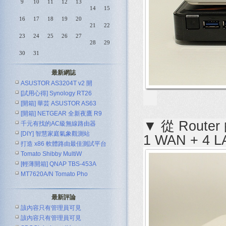
9
10
11
12
13
14
15
16
17
18
19
20
21
22
23
24
25
26
27
28
29
30
31
最新網誌
ASUSTOR AS3204T v2 開
[試用心得] Synology RT26
[開箱] 華芸 ASUSTOR AS63
[開箱] NETGEAR 全新夜鷹 R9
▼ 從 Rou
千元有找的AC級無線路由器
[DIY] 智慧家庭氣象觀測站
ASUS R
1 WAN + 4
打造 x86 軟體路由最佳測試平台
Tomato Shibby MultiW
[輕薄開箱] QNAP TBS-453A
MT7620A/N Tomato Pho
最新評論
該內容只有管理員可見
該內容只有管理員可見