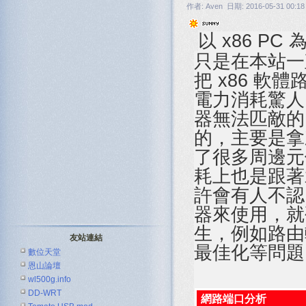
作者: Aven 日期: 2016-05-31 00:18
以 x86 
只是在本站一
把 x86 軟
電力消耗驚人
器無法匹敵的
的，主要是拿
了很多周邊元
耗上也是跟著
許會有人不認
器來使用，就
生，例如路由
友站連結
最佳化等問題
數位天堂
恩山論壇
wl500g.info
DD-WRT
網路端口分析