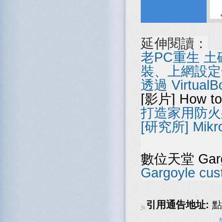
延伸閱讀：
老PC重生 
裝、上網設定
透過 Virtual
[影片] How to 
打造家用防火牆的
[研究所] Mikr
數位天堂 Gargo
Gargoyle cus
引用通告地址:
點