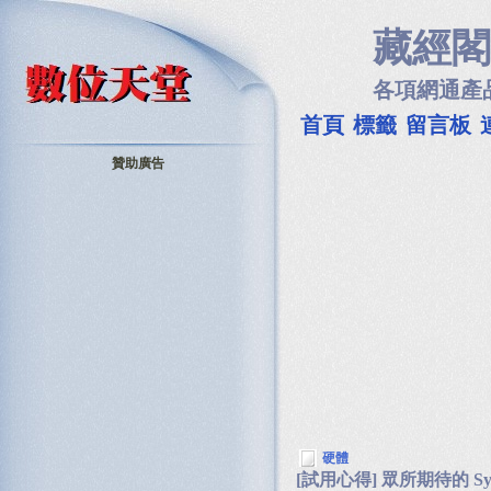
藏經閣
各項網通產
首頁
標籤
留言板
贊助廣告
硬體
[試用心得] 眾所期待的 Syno