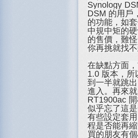
Synology
DSM 的用戶
的功能，如套
中規中矩的硬
的售價，難怪
你再挑就找不到
在缺點方面，
1.0 版本
到一半就跳出
進入。再來就
RT1900ac
似乎忘了這是一
有些設定套用
程是否能再縮
買的朋友有個