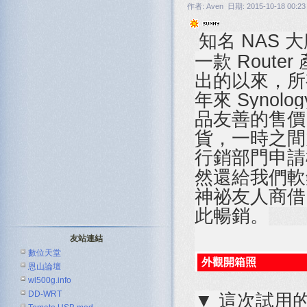
作者: Aven 日期: 2015-10-18 00:23
知名 NAS 
一款 Router
出的以來，所有
年來 Synol
品友善的售價
貨，一時之間竟
行銷部門申請
然還給我們軟
神祕友人商借了
此暢銷。
友站連結
數位天堂
外觀開箱照
恩山論壇
wl500g.info
DD-WRT
▼ 這次試用的主