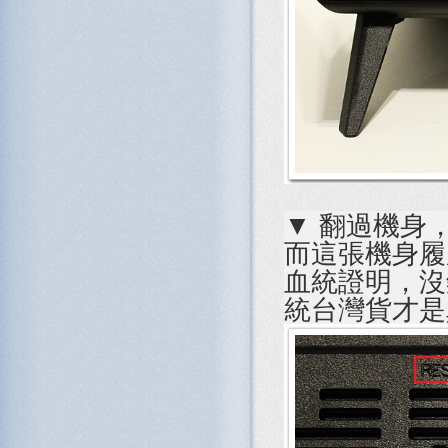
▼ 翻過機身，
而這張機身履歷
血統證明，沒錯，
統台灣貨才是