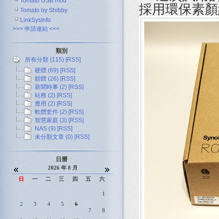
Tomato USB mod
採用環保素顏
Tomato by Shibby
LinkSysInfo
>>> 申請連結 <<<
類別
所有分類 (115)
[RSS]
硬體 (69)
[RSS]
韌體 (26)
[RSS]
新聞時事 (2)
[RSS]
站務 (2)
[RSS]
應用 (2)
[RSS]
軟體套件 (2)
[RSS]
智慧家庭 (3)
[RSS]
NAS (9)
[RSS]
未分類文章 (0)
[RSS]
日曆
2026 年 8 月
日
一
二
三
四
五
六
1
2
3
4
5
6
7
8