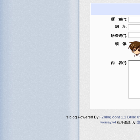
暱 稱(*):
網 址:
驗證碼(*):
頭 像:
內 容(*):
's blog Powered By
F2blog.cont 1.1 Build 
weisay.v4
程序維護 By
墮