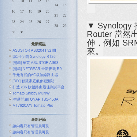
9
10
11
12
13
14
15
16
17
18
19
20
21
22
23
24
25
26
27
▼ Synolo
28
29
Router 
30
31
伸，例如 SRM
最新網誌
來。
ASUSTOR AS3204T v2 開
[試用心得] Synology RT26
[開箱] 華芸 ASUSTOR AS63
[開箱] NETGEAR 全新夜鷹 R9
千元有找的AC級無線路由器
[DIY] 智慧家庭氣象觀測站
ASUS R
打造 x86 軟體路由最佳測試平台
Tomato Shibby MultiW
[輕薄開箱] QNAP TBS-453A
MT7620A/N Tomato Pho
最新評論
該內容只有管理員可見
該內容只有管理員可見