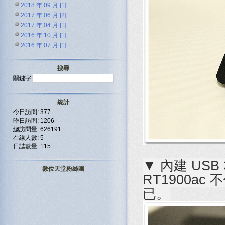
2018 年 09 月 [1]
2017 年 06 月 [2]
2017 年 04 月 [1]
2016 年 10 月 [1]
2016 年 07 月 [1]
搜尋
關鍵字
統計
今日訪問: 377
昨日訪問: 1206
總訪問量: 626191
在線人數: 5
日誌數量: 115
▼ 內建 USB
數位天堂粉絲團
RT1900ac
已。