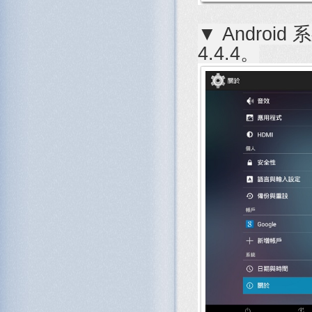
▼ Androi
4.4.4。