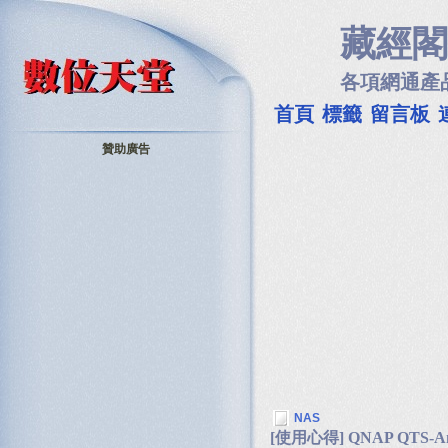
藏經閣
各項網通產
首頁
標籤
留言板
贊助廣告
NAS
[使用心得] QNAP QTS-An