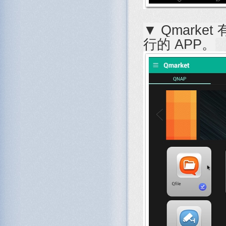
▼ Qmarket
行的 APP。