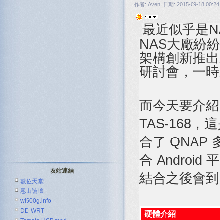
作者: Aven 日期: 2015-09-18 00:24
最近似乎是N
NAS大廠紛
架構創新推出
研討會，一時
而今天要介紹
TAS-168，
合了 QNAP
合 Andro
友站連結
結合之後會到
數位天堂
恩山論壇
wl500g.info
DD-WRT
硬體介紹