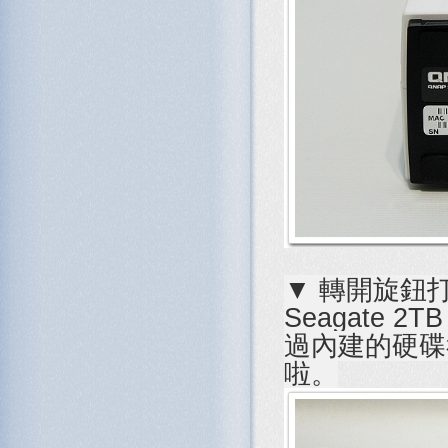
▼ 轉開旋鈕打
Seagate 
過內建的硬碟
啦。