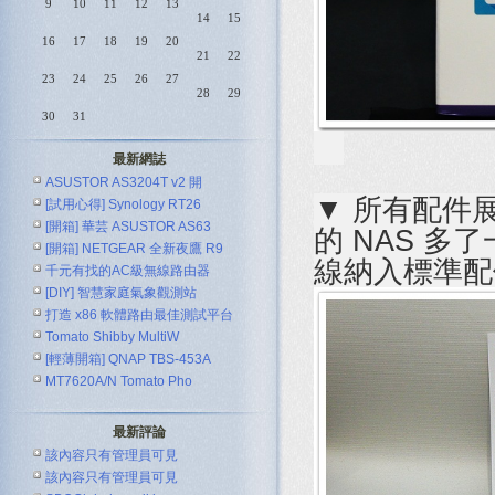
9
10
11
12
13
14
15
16
17
18
19
20
21
22
23
24
25
26
27
28
29
30
31
最新網誌
ASUSTOR AS3204T v2 開
▼ 所有配件展
[試用心得] Synology RT26
[開箱] 華芸 ASUSTOR AS63
的 NAS 多
[開箱] NETGEAR 全新夜鷹 R9
線納入標準配
千元有找的AC級無線路由器
[DIY] 智慧家庭氣象觀測站
ASUS R
打造 x86 軟體路由最佳測試平台
Tomato Shibby MultiW
[輕薄開箱] QNAP TBS-453A
MT7620A/N Tomato Pho
最新評論
該內容只有管理員可見
該內容只有管理員可見