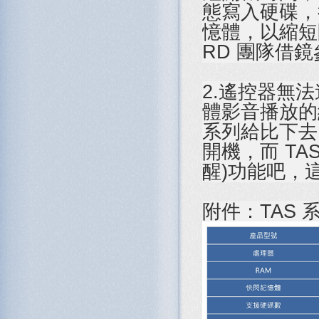
態寫入硬碟，
憶體，以縮短
RD 團隊借
2.遙控器無法
體影音播放的純正
系列給比下去了
開機，而 TA
醒)功能吧，
附件：TAS