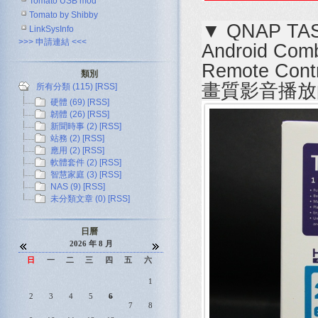
Tomato USB mod
Tomato by Shibby
▼ QNAP T
LinkSysInfo
>>> 申請連結 <<<
Android C
Remote C
類別
畫質影音播放的
所有分類 (115)
[RSS]
硬體 (69)
[RSS]
韌體 (26)
[RSS]
新聞時事 (2)
[RSS]
站務 (2)
[RSS]
應用 (2)
[RSS]
軟體套件 (2)
[RSS]
智慧家庭 (3)
[RSS]
NAS (9)
[RSS]
未分類文章 (0)
[RSS]
日曆
2026 年 8 月
日
一
二
三
四
五
六
1
2
3
4
5
6
7
8