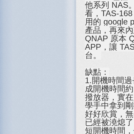
他系列 NAS
看，TAS-1
用的 goog
產品，再來內建
QNAP 原本
APP，讓 T
台。
缺點：
1.開機時間過
成開機時間約 
撥放器，實在
學手中拿到剛
好好欣賞，無
已經被澆熄了。
短開機時間，