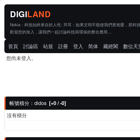
Nokia：科技始終來自於人性; 拜耳：如果文明不能使我們更相愛，那科
歡迎您的加入，讓我們一起討論科技與環保的整合應用...
首頁
討論區
站規
註冊
登入
简体
藏經閣
數位天
您尚未登入。
帳號積分：didos
[+0 / -0]
沒有積分