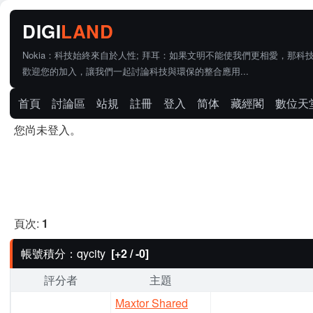
Nokia：科技始終來自於人性; 拜耳：如果文明不能使我們更相愛，那科
歡迎您的加入，讓我們一起討論科技與環保的整合應用...
首頁
討論區
站規
註冊
登入
简体
藏經閣
數位天
您尚未登入。
頁次:
1
帳號積分：qycity
[+2 / -0]
評分者
主題
Maxtor Shared