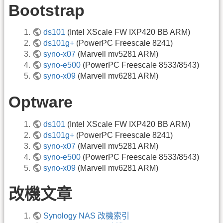
Bootstrap
ds101
(Intel XScale FW IXP420 BB ARM)
ds101g+
(PowerPC Freescale 8241)
syno-x07
(Marvell mv5281 ARM)
syno-e500
(PowerPC Freescale 8533/8543)
syno-x09
(Marvell mv6281 ARM)
Optware
ds101
(Intel XScale FW IXP420 BB ARM)
ds101g+
(PowerPC Freescale 8241)
syno-x07
(Marvell mv5281 ARM)
syno-e500
(PowerPC Freescale 8533/8543)
syno-x09
(Marvell mv6281 ARM)
改機文章
Synology NAS 改機索引