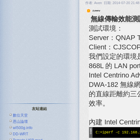
作者: Aven 日期: 2014-07-20 21:48
無線傳輸效能測
測試環境：
Server：QNAP T
Client：CJSCOPE
我們設定的環境是以一台
868L 的 LAN
Intel Centrin
DWA-182 無線
的直線距離約三公尺
效率。
友站連結
數位天堂
內建 Intel Cent
恩山論壇
wl500g.info
C:>iperf -c 192.168.
DD-WRT