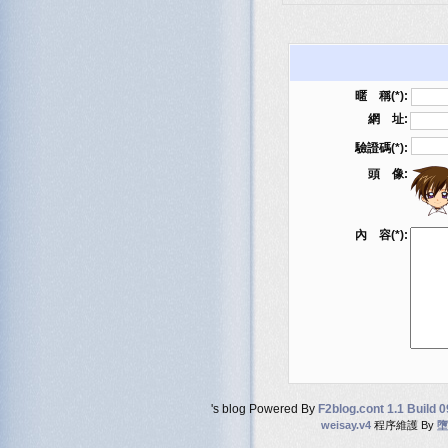
暱 稱(*):
網 址:
驗證碼(*):
頭 像:
內 容(*):
's blog Powered By
F2blog.cont 1.1 Build 
weisay.v4
程序維護 By
墮