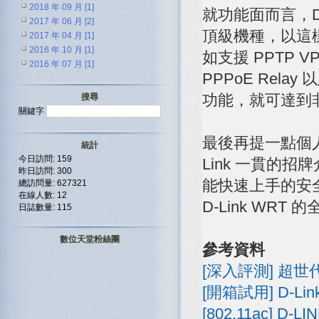
2018 年 09 月 [1]
就功能面而言，DI
2017 年 06 月 [2]
頂級機種，以這
2017 年 04 月 [1]
2016 年 10 月 [1]
如支援 PPTP VPN
2016 年 07 月 [1]
PPPoE Rel
功能，就可達到
搜尋
關鍵字
最後再提一點個
統計
今日訪問: 159
Link 一貫的
昨日訪問: 300
能快速上手的安
總訪問量: 627321
在線人數: 12
D-Link WR
日誌數量: 115
數位天堂粉絲團
參考資料
[深入評測] 超世代極
[開箱試用] D-Lin
[802.11ac] D-L