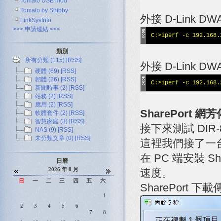
Tomato USB mod
Tomato by Shibby
外接 D-Link D
LinkSysInfo
>>> 申請連結 <<<
C:>iperf -c 192.168.
類別
所有分類 (115)
[RSS]
外接 D-Link D
硬體 (69)
[RSS]
韌體 (26)
[RSS]
C:>iperf -c 192.168.
新聞時事 (2)
[RSS]
站務 (2)
[RSS]
應用 (2)
[RSS]
SharePort 
軟體套件 (2)
[RSS]
智慧家庭 (3)
[RSS]
接下來測試 DIR-8
NAS (9)
[RSS]
未分類文章 (0)
[RSS]
這裡我們接了一台 
在 PC 端安裝 S
日曆
2026 年 8 月
速度。
日
一
二
三
四
五
六
SharePort 下
1
2
3
4
5
6
7
8