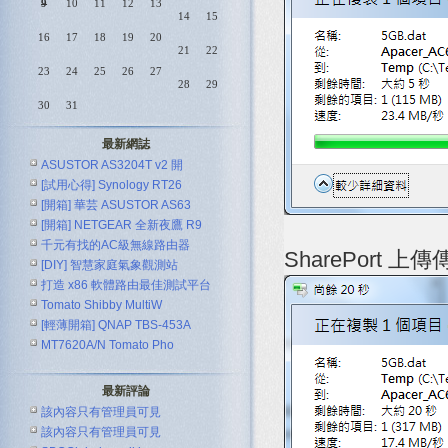
9
10
11
12
13
14
15
16
17
18
19
20
21
22
23
24
25
26
27
28
29
30
31
最新網誌
ASUSTOR AS3204T v2 開
[試用心得] Synology RT26
[開箱] 華芸 ASUSTOR AS63
[開箱] NETGEAR 全新夜鷹 R9
千元有找的AC級無線路由器
SharePort 上
[DIY] 智慧家庭氣象觀測站
ASUS R
打造 x86 軟體路由最佳測試平台
Tomato Shibby MultiW
[輕薄開箱] QNAP TBS-453A
MT7620A/N Tomato Pho
最新評論
該內容只有管理員可見
該內容只有管理員可見