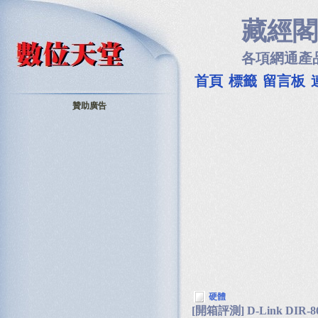
藏經閣
各項網通產
首頁
標籤
留言板
贊助廣告
硬體
[開箱評測] D-Link DIR-