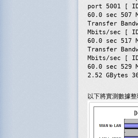
port 5001 [ I
60.0 sec 507 
Transfer Band
Mbits/sec [ I
60.0 sec 517 
Transfer Band
Mbits/sec [ I
60.0 sec 529 
2.52 GBytes 3
以下將實測數據整