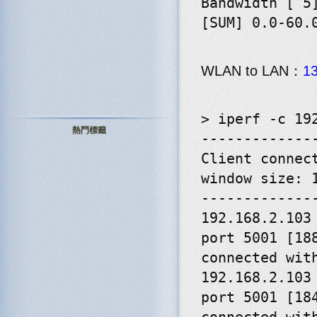
Bandwidth [ 5
[SUM] 0.0-60.
WLAN to LAN：
1
> iperf -c 19
熱門標籤
-------------
Client connec
window size: 
-------------
192.168.2.103
port 5001 [18
connected wit
192.168.2.103
port 5001 [18