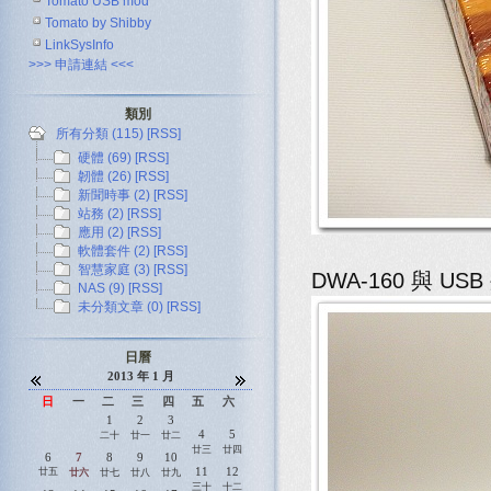
Tomato USB mod
Tomato by Shibby
LinkSysInfo
>>> 申請連結 <<<
類別
所有分類 (115)
[RSS]
硬體 (69)
[RSS]
韌體 (26)
[RSS]
新聞時事 (2)
[RSS]
站務 (2)
[RSS]
應用 (2)
[RSS]
軟體套件 (2)
[RSS]
智慧家庭 (3)
[RSS]
DWA-160 與 U
NAS (9)
[RSS]
未分類文章 (0)
[RSS]
日曆
2013 年 1 月
日
一
二
三
四
五
六
1
2
3
4
5
二十
廿一
廿二
廿三
廿四
6
7
8
9
10
11
12
廿五
廿六
廿七
廿八
廿九
三十
十二