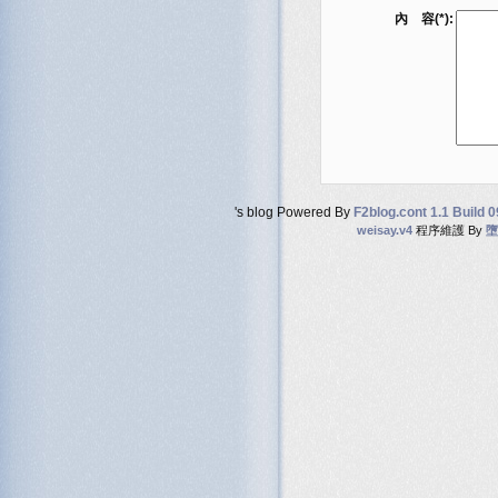
內 容(*):
's blog Powered By
F2blog.cont 1.1 Build 
weisay.v4
程序維護 By
墮