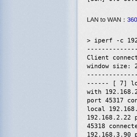
LAN to WAN：
36
> iperf -c 19
-------------
Client connec
window size: 
-------------
------ [ 7] l
with 192.168.
port 45317 co
local 192.168
192.168.2.22 
45318 connect
192.168.3.90 