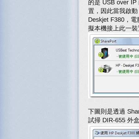
的是 USB over
置，因此當我啟動 Sha
Deskjet F3
擬本機接上此一裝
下圖則是透過 Share
試掃 DIR-655 外