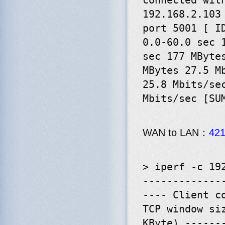
connected wit
192.168.2.103
port 5001 [ I
0.0-60.0 sec 
sec 177 MByte
MBytes 27.5 M
25.8 Mbits/se
Mbits/sec [SU
WAN to LAN：
42
> iperf -c 19
-------------
---- Client c
TCP window si
KByte) ------