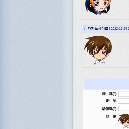
카지노사이트
[ 2022-12-24 
暱 稱(*):
網 址:
驗證碼(*):
頭 像: