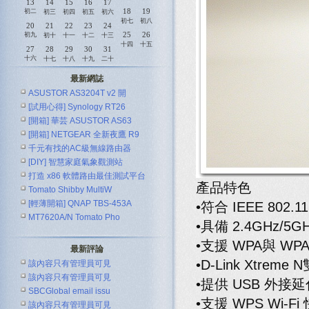
13
14
15
16
17
18
19
初二
初三
初四
初五
初六
初七
初八
20
21
22
23
24
25
26
初九
初十
十一
十二
十三
十四
十五
27
28
29
30
31
十六
十七
十八
十九
二十
最新網誌
ASUSTOR AS3204T v2 開
[試用心得] Synology RT26
[開箱] 華芸 ASUSTOR AS63
[開箱] NETGEAR 全新夜鷹 R9
千元有找的AC級無線路由器
[DIY] 智慧家庭氣象觀測站
ASUS R
打造 x86 軟體路由最佳測試平台
產品特色
Tomato Shibby MultiW
[輕薄開箱] QNAP TBS-453A
•符合 IEEE 802.1
MT7620A/N Tomato Pho
•具備 2.4GHz/
•支援 WPA與 W
最新評論
•D-Link Xt
該內容只有管理員可見
該內容只有管理員可見
•提供 USB 外
SBCGlobal email issu
•支援 WPS Wi-
該內容只有管理員可見