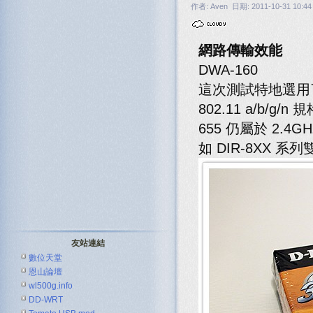
作者: Aven 日期: 2011-10-31 10:44
網路傳輸效能
DWA-160
這次測試特地選用了 D
802.11 a/b/g
655 仍屬於 2
如 DIR-8XX
友站連結
數位天堂
恩山論壇
wl500g.info
DD-WRT