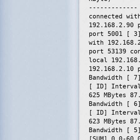
-------------
connected wit
192.168.2.90 
port 5001 [ 3
with 192.168.
port 53139 co
local 192.168
192.168.2.10 
Bandwidth [ 7
[ ID] Interva
625 MBytes 87
Bandwidth [ 6
[ ID] Interva
623 MBytes 87
Bandwidth [ 5
[SUM] 0.0-60.