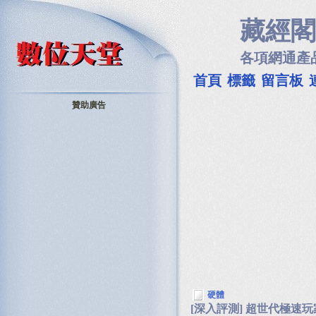
藏經閣
各項網通產
首頁
標籤
留言板
贊助廣告
硬體
[深入評測] 超世代極速玩家機 D