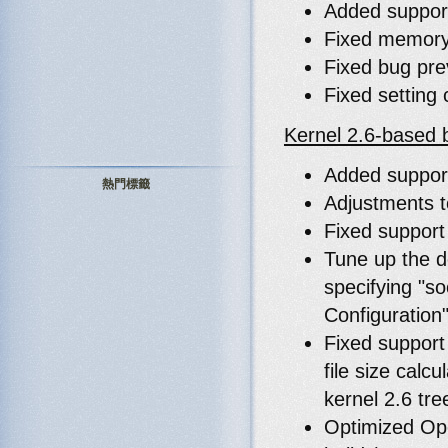
Added support 
Fixed memory 
Fixed bug pre
Fixed setting 
Kernel 2.6-based 
Added suppor
熱門標籤
Adjustments 
Fixed support
Tune up the d
specifying "s
Configuration"
Fixed support
file size calc
kernel 2.6 tre
Optimized Ope