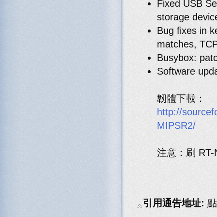
Fixed USB Se
storage devic
Bug fixes in k
matches, TCP
Busybox: patc
Software upda
韌體下載：
http://source
MIPSR2/
注意：刷 RT
引用通告地址:
點