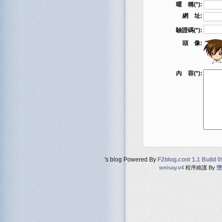
暱 稱(*):
網 址:
驗證碼(*):
頭 像:
內 容(*):
's blog Powered By
F2blog.cont 1.1 Build 
weisay.v4
程序維護 By
墮