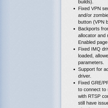
builds).
Fixed VPN ser
and/or zombie
button (VPN b
Backports fro
allocator and 
Enabled page a
Fixed IMQ dri
loaded, allow
parameters.
Support for a
driver.
Fixed GRE/PPT
to connect to
with RTSP co
still have iss