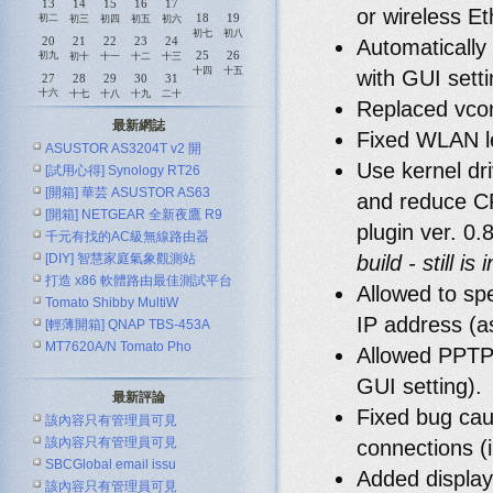
13
14
15
16
17
or wireless E
18
19
初二
初三
初四
初五
初六
初七
初八
20
21
22
23
24
Automatically
25
26
初九
初十
十一
十二
十三
十四
十五
with GUI setti
27
28
29
30
31
十六
十七
十八
十九
二十
Replaced vcon
最新網誌
Fixed WLAN l
ASUSTOR AS3204T v2 開
Use kernel dr
[試用心得] Synology RT26
[開箱] 華芸 ASUSTOR AS63
and reduce CP
[開箱] NETGEAR 全新夜鷹 R9
plugin ver. 0.
千元有找的AC級無線路由器
[DIY] 智慧家庭氣象觀測站
build - still i
ASUS R
打造 x86 軟體路由最佳測試平台
Allowed to sp
Tomato Shibby MultiW
IP address (a
[輕薄開箱] QNAP TBS-453A
MT7620A/N Tomato Pho
Allowed PPTP
GUI setting).
最新評論
Fixed bug ca
該內容只有管理員可見
該內容只有管理員可見
connections (i
SBCGlobal email issu
Added display 
該內容只有管理員可見