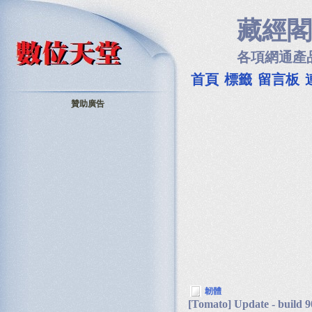
藏經閣
各項網通產
首頁
標籤
留言板
贊助廣告
韌體
[Tomato] Update - build 9