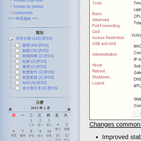
Tomato USB mod
Tomato by Shibby
LinkSysInfo
>>> 申請連結 <<<
類別
所有分類 (115)
[RSS]
硬體 (69)
[RSS]
韌體 (26)
[RSS]
新聞時事 (2)
[RSS]
站務 (2)
[RSS]
應用 (2)
[RSS]
軟體套件 (2)
[RSS]
智慧家庭 (3)
[RSS]
NAS (9)
[RSS]
未分類文章 (0)
[RSS]
日曆
2013 年 1 月
日
一
二
三
四
五
六
1
2
3
Changes common fo
4
5
二十
廿一
廿二
廿三
廿四
6
7
8
9
10
11
12
Improved stabi
廿五
廿六
廿七
廿八
廿九
三十
十二