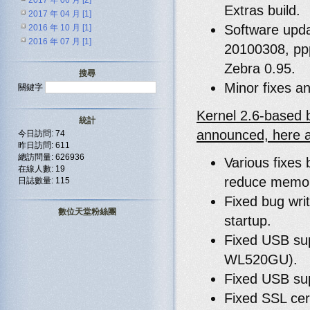
2017 年 06 月 [2]
Extras build.
2017 年 04 月 [1]
Software upda
2016 年 10 月 [1]
2016 年 07 月 [1]
20100308, pp
Zebra 0.95.
搜尋
Minor fixes a
關鍵字
Kernel 2.6-based 
統計
announced, here a
今日訪問: 74
昨日訪問: 611
總訪問量: 626936
Various fixes 
在線人數: 19
reduce memory
日誌數量: 115
Fixed bug writ
數位天堂粉絲團
startup.
Fixed USB su
WL520GU).
Fixed USB su
Fixed SSL cert