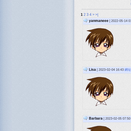
1
2
3
4
>
>|
yanmaneee
[ 2022-05-14 0
Lisa
[ 2023-02-04 16:43
網址
Barbara
[ 2023-02-05 07:5