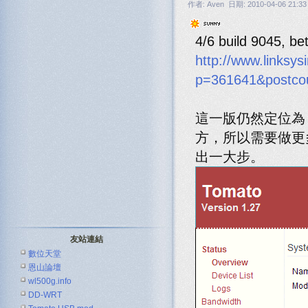
作者: Aven 日期: 2010-04-06 21:33
4/6 build 9045, b
http://www.linksy
p=361641&postco
這一版仍然定位為 
方，所以需要做更
出一大步。
友站連結
數位天堂
恩山論壇
wl500g.info
DD-WRT