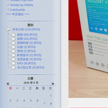
Tomato USB mod
Tomato by Shibby
LinkSysInfo
>>> 申請連結 <<<
類別
所有分類 (115)
[RSS]
硬體 (69)
[RSS]
韌體 (26)
[RSS]
新聞時事 (2)
[RSS]
站務 (2)
[RSS]
應用 (2)
[RSS]
軟體套件 (2)
[RSS]
智慧家庭 (3)
[RSS]
NAS (9)
[RSS]
未分類文章 (0)
[RSS]
日曆
2026 年 8 月
日
一
二
三
四
五
六
1
2
3
4
5
6
7
8