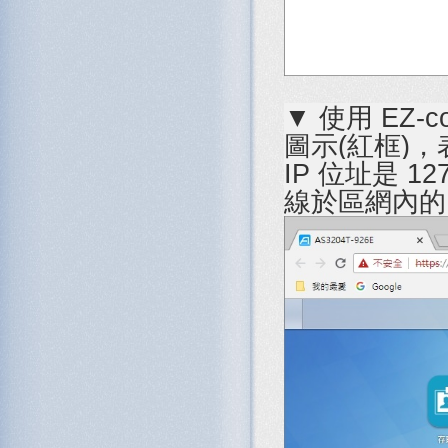
▼ 使用 EZ
圖示(紅框)，表
IP 位址是 12
線於區網內的 