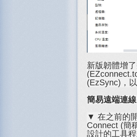
新版韌體增了幾
(EZconnec
(EzSync
簡易遠端連線 NA
▼ 在之前的開
Connect (
設計的工具程