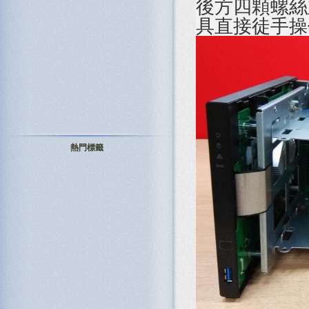
後方四顆螺絲
具直接徒手操
熱門標籤