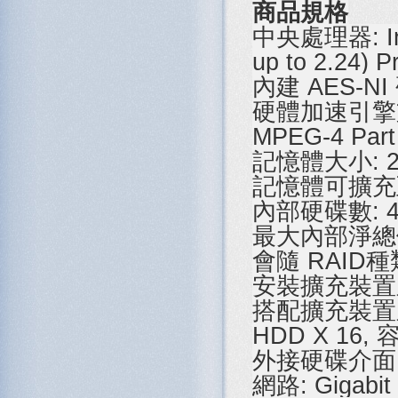
商品規格
中央處理器: Inte
up to 2.24) P
內建 AES-N
硬體加速引擎支援格
MPEG-4 Part
記憶體大小: 2
記憶體可擴充
內部硬碟數: 4 x
最大內部淨總儲存容
會隨 RAID種
安裝擴充裝置
搭配擴充裝置之最
HDD X 16
外接硬碟介面: U
網路: Gigabit 