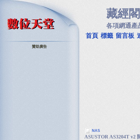
藏經閣
各項網通產
首頁
標籤
留言板
贊助廣告
NAS
ASUSTOR AS3204T v