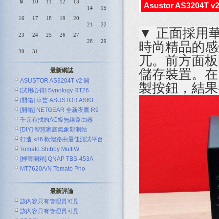
9
10
11
12
13
Asustor AS3204T 
14
15
16
17
18
19
20
21
22
▼ 正面採用
23
24
25
26
27
28
29
時尚精品的感
30
31
兀。前方面板配
儲存裝置。在
最新網誌
ASUSTOR AS3204T v2 開
製按鈕，結果
[試用心得] Synology RT26
[開箱] 華芸 ASUSTOR AS63
[開箱] NETGEAR 全新夜鷹 R9
千元有找的AC級無線路由器
[DIY] 智慧家庭氣象觀測站
ASUS R
打造 x86 軟體路由最佳測試平台
Tomato Shibby MultiW
[輕薄開箱] QNAP TBS-453A
MT7620A/N Tomato Pho
最新評論
該內容只有管理員可見
該內容只有管理員可見