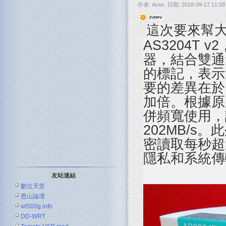
作者: Aven 日期: 2018-09-17 11:58
這次要來幫大家
AS3204T v2
器，結合雙通道
的標記，表示
要的差異在於 
加倍。根據原
併頻寬使用，讀
202MB/s。
密讀取每秒超過
隱私和系統傳
友站連結
數位天堂
恩山論壇
wl500g.info
DD-WRT